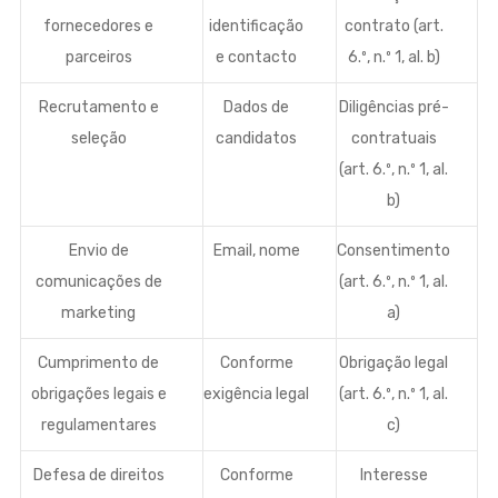
fornecedores e
identificação
contrato (art.
parceiros
e contacto
6.º, n.º 1, al. b)
Recrutamento e
Dados de
Diligências pré-
seleção
candidatos
contratuais
(art. 6.º, n.º 1, al.
b)
Envio de
Email, nome
Consentimento
comunicações de
(art. 6.º, n.º 1, al.
marketing
a)
Cumprimento de
Conforme
Obrigação legal
obrigações legais e
exigência legal
(art. 6.º, n.º 1, al.
regulamentares
c)
Defesa de direitos
Conforme
Interesse