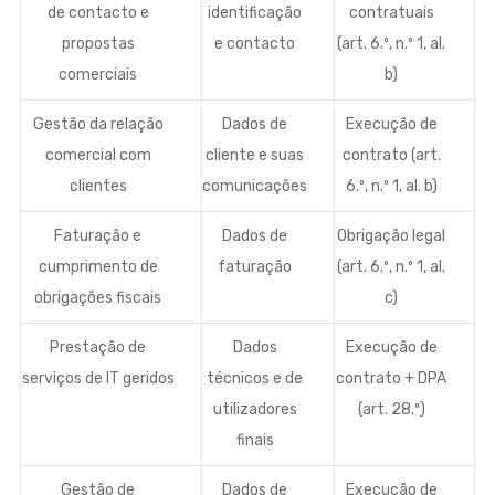
de contacto e
identificação
contratuais
propostas
e contacto
(art. 6.º, n.º 1, al.
comerciais
b)
Gestão da relação
Dados de
Execução de
comercial com
cliente e suas
contrato (art.
clientes
comunicações
6.º, n.º 1, al. b)
Faturação e
Dados de
Obrigação legal
cumprimento de
faturação
(art. 6.º, n.º 1, al.
obrigações fiscais
c)
Prestação de
Dados
Execução de
serviços de IT geridos
técnicos e de
contrato + DPA
utilizadores
(art. 28.º)
finais
Gestão de
Dados de
Execução de