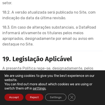
setor.
18.2. A versão atualizada será publicada no Site, com
indicação da data da última revisão.
18.3. Em caso de alterações substanciais, a DataRoad
informará ativamente os titulares pelos meios
apropriados, designadamente por email ou aviso em
destaque no Site.
19. Legislação Aplicável
A presente Política rege-se, designadamente, pelos
seguintes diplomas:
We are using cookies to give you the best experience on our
website.
Regulamento (UE) 2016/679
, do Parlamento Europeu
You can find out more about which cookies we are using or
switch them off in
settings
.
e do Conselho, de 27 de abril de 2016 (RGPD);
Lei n.º 58/2019
, de 8 de agosto, que assegura a
Close GDPR Cookie Ba
Accept
Reject
Settings
execução do RGPD na ordem jurídica portuguesa;