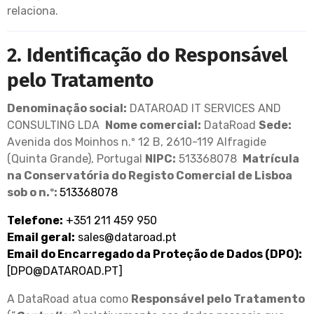
relaciona.
2. Identificação do Responsável
pelo Tratamento
Denominação social:
DATAROAD IT SERVICES AND
CONSULTING LDA
Nome comercial:
DataRoad
Sede:
Avenida dos Moinhos n.º 12 B, 2610-119 Alfragide
(Quinta Grande), Portugal
NIPC:
513368078
Matrícula
na Conservatória do Registo Comercial de Lisboa
sob o n.º:
513368078
Telefone:
+351 211 459 950
Email geral:
sales@dataroad.pt
Email do Encarregado da Proteção de Dados (DPO):
[
DPO@DATAROAD.PT
]
A DataRoad atua como
Responsável pelo Tratamento