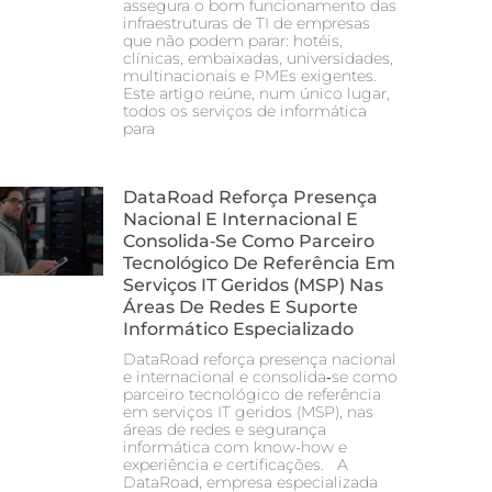
assegura o bom funcionamento das
infraestruturas de TI de empresas
que não podem parar: hotéis,
clínicas, embaixadas, universidades,
multinacionais e PMEs exigentes.
Este artigo reúne, num único lugar,
todos os serviços de informática
para
DataRoad Reforça Presença
Nacional E Internacional E
Consolida‑se Como Parceiro
Tecnológico De Referência Em
Serviços IT Geridos (MSP) Nas
Áreas De Redes E Suporte
Informático Especializado
DataRoad reforça presença nacional
e internacional e consolida‑se como
parceiro tecnológico de referência
em serviços IT geridos (MSP), nas
áreas de redes e segurança
informática com know-how e
experiência e certificações. A
DataRoad, empresa especializada