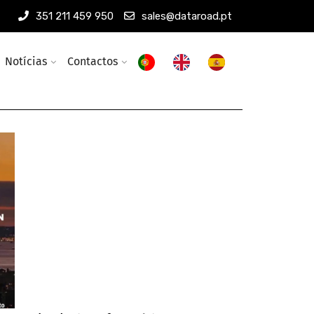
351 211 459 950
sales@dataroad.pt
Notícias
Contactos