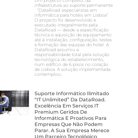
Um projecto completo, da
infraestrutura ao suporte permanente
“DataRoad: especialistas em
informática para hotéis em Lisboa”
O projecto foi desenvolvido e
executado integralmente pela
DataRoad — desde a especificação
técnica e aquisição de equipamento
até à instalação, configuração, testes
e formação das equipas do hotel. A
DataRoad assumiu a
responsabilidade total pela solução
tecnológica do estabelecimento,
num edifício de 6 pisos no coração
de Lisboa. A solução implementada
contemplou:
Suporte Informático Ilimitado
“IT Unlimited” Da DataRoad.
Excelência Em Serviços IT
Premium Geridos De
Informática E Proativos Para
Empresas Que Não Podem
Parar. A Sua Empresa Merece
Um Parceiro Tecnológico