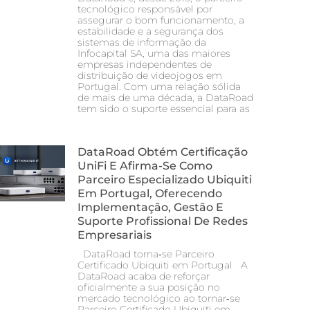
tecnológico responsável por
assegurar o bom funcionamento, a
estabilidade e a segurança dos
sistemas de informação da
Infocapital SA, uma das maiores
empresas independentes de
distribuição de videojogos em
Portugal. Com uma relação sólida
de mais de uma década, a DataRoad
tem sido o suporte essencial para as
DataRoad Obtém Certificação
UniFi E Afirma-Se Como
Parceiro Especializado Ubiquiti
Em Portugal, Oferecendo
Implementação, Gestão E
Suporte Profissional De Redes
Empresariais
DataRoad torna‑se Parceiro
Certificado Ubiquiti em Portugal A
DataRoad acaba de reforçar
oficialmente a sua posição no
mercado tecnológico ao tornar‑se
Parceiro Certificado Ubiquiti em