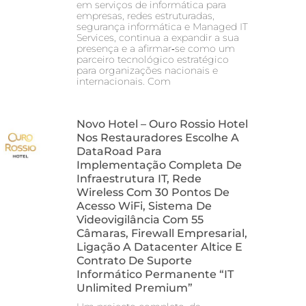
em serviços de informática para
empresas, redes estruturadas,
segurança informática e Managed IT
Services, continua a expandir a sua
presença e a afirmar‑se como um
parceiro tecnológico estratégico
para organizações nacionais e
internacionais. Com
Novo Hotel – Ouro Rossio Hotel
Nos Restauradores Escolhe A
DataRoad Para
Implementação Completa De
Infraestrutura IT, Rede
Wireless Com 30 Pontos De
Acesso WiFi, Sistema De
Videovigilância Com 55
Câmaras, Firewall Empresarial,
Ligação A Datacenter Altice E
Contrato De Suporte
Informático Permanente “IT
Unlimited Premium”