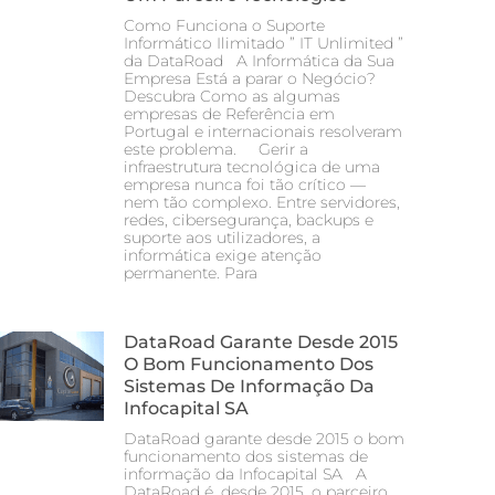
Como Funciona o Suporte
Informático Ilimitado ” IT Unlimited ”
da DataRoad A Informática da Sua
Empresa Está a parar o Negócio?
Descubra Como as algumas
empresas de Referência em
Portugal e internacionais resolveram
este problema. Gerir a
infraestrutura tecnológica de uma
empresa nunca foi tão crítico —
nem tão complexo. Entre servidores,
redes, cibersegurança, backups e
suporte aos utilizadores, a
informática exige atenção
permanente. Para
DataRoad Garante Desde 2015
O Bom Funcionamento Dos
Sistemas De Informação Da
Infocapital SA
DataRoad garante desde 2015 o bom
funcionamento dos sistemas de
informação da Infocapital SA A
DataRoad é, desde 2015, o parceiro