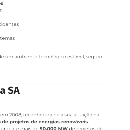
os
t
cidentes
istemas
 de um ambiente tecnológico estável, seguro
ia SA
em 2008, reconhecida pela sua atuação na
de projetos de energias renováveis
.
Europa, e mais de
50.000 MW
de projetos de