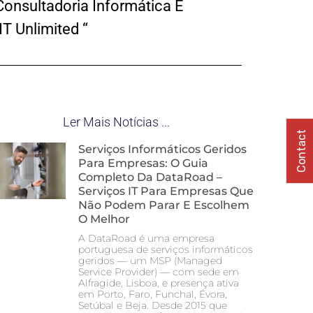
onsultadoria Informática E
T Unlimited “
Ler Mais Notícias ...
Contact
Serviços Informáticos Geridos
Para Empresas: O Guia
Completo Da DataRoad –
Serviços IT Para Empresas Que
Não Podem Parar E Escolhem
O Melhor
A DataRoad é uma empresa
portuguesa de serviços informáticos
geridos — um MSP (Managed
Service Provider) — com sede em
Alfragide, Lisboa, e presença ativa
em Porto, Faro, Funchal, Évora,
Setúbal e Beja. Desde 2015 que