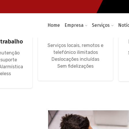
Home
Empresa
Serviços
Notí
rmáticas
Avença Informática
rvidores,
IT Unlimited Premium
 trabalho
Serviços locais, remotos e
telefónico ilimitados
nutenção
Deslocações incluídas
 suporte
Sem fidelizações
Alarmística
eless