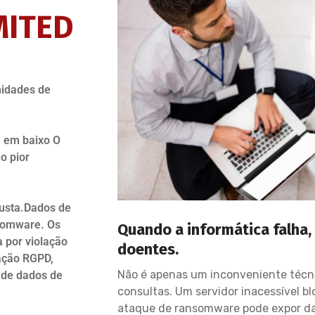
MITED
nidades de
a em baixo O
o pior
custa.Dados de
nsomware. Os
Quando a informática falha,
 por violação
doentes.
ação RGPD,
Não é apenas um inconveniente técni
 de dados de
consultas. Um servidor inacessível bl
ataque de ransomware pode expor da