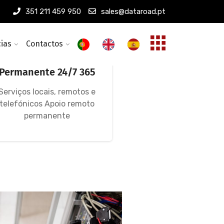
351 211 459 950
sales@dataroad.pt
cias
Contactos
Assistência
Informática
Permanente 24/7 365
Serviços locais, remotos e
telefónicos Apoio remoto
permanente