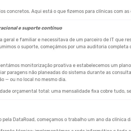
 concretos. Aqui está o que fizemos para clínicas com as 
racional e suporte contínuo
a geral e familiar e necessitava de um parceiro de IT que 
umimos o suporte, começámos por uma auditoria completa da
ementámos monitorização proativa e estabelecemos um plano 
nciar paragens não planeadas do sistema durante as consult
o — ou no local no mesmo dia.
lidade orçamental total: uma mensalidade fixa cobre tudo, s
 pela DataRoad, começamos o trabalho um ano da clínica dar