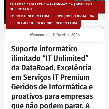
EMPRESA ASSISTÊNCIA INFORMÁTICA | SERVIÇOS
INFORMÁTICA
EMPRESA INFORMATICA E SERVIÇOS INFORMÁTICA
IT UNLIMITED - SERVIÇOS INFORMÁTICA
MANUTENÇÃO INFORMÁTICA EMPRESAS
Webmaster
11 De Abril, 2026
PROJETOS CABLAGEM E REDES INFORMÁTICA
PROJETOS REDES WIRELESS
Suporte informático
REDE ESTRUTURADA INFORMÁTICA
ilimitado “IT Unlimited”
SERVIÇOS INFORMÁTICA E ASSISTÊNCIA INFORMÁTICA
da DataRoad. Excelência
em Serviços IT Premium
Geridos de Informática e
proativos para empresas
que não podem parar. A