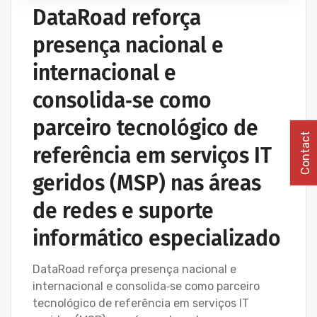
IT UNLIMITED - SERVIÇOS INFORMÁTICA
DataRoad reforça
MANUTENÇÃO INFORMÁTICA EMPRESAS
presença nacional e
PROJETOS CABLAGEM E REDES INFORMÁTICA
internacional e
consolida‑se como
parceiro tecnológico de
Contact
referência em serviços IT
geridos (MSP) nas áreas
de redes e suporte
informático especializado
DataRoad reforça presença nacional e
internacional e consolida‑se como parceiro
tecnológico de referência em serviços IT