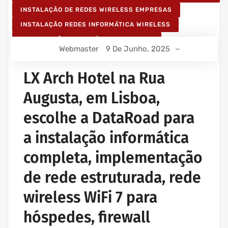
INSTALAÇÃO DE REDES WIRELESS EMPRESAS
INSTALAÇÃO REDES INFORMÁTICA WIRELESS
MANUTENÇÃO INFORMÁTICA EMPRESAS
Webmaster
9 De Junho, 2025
PROJETOS CABLAGEM E REDES INFORMÁTICA
PROJETOS REDES WIRELESS
LX Arch Hotel na Rua
REDE ESTRUTURADA INFORMÁTICA
Augusta, em Lisboa,
escolhe a DataRoad para
a instalação informática
completa, implementação
de rede estruturada, rede
wireless WiFi 7 para
hóspedes, firewall