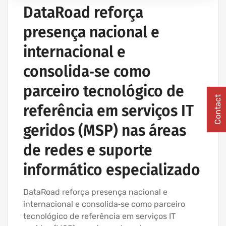
IT UNLIMITED - SERVIÇOS INFORMÁTICA
DataRoad reforça
MANUTENÇÃO INFORMÁTICA EMPRESAS
presença nacional e
PROJETOS CABLAGEM E REDES INFORMÁTICA
internacional e
consolida‑se como
parceiro tecnológico de
Contact
referência em serviços IT
geridos (MSP) nas áreas
de redes e suporte
informático especializado
DataRoad reforça presença nacional e
internacional e consolida‑se como parceiro
tecnológico de referência em serviços IT