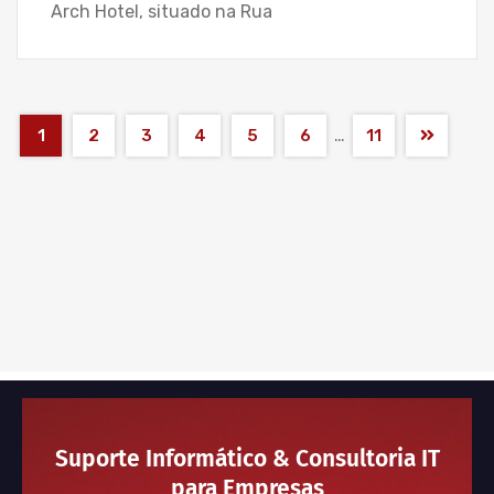
Arch Hotel, situado na Rua
…
1
2
3
4
5
6
11
Suporte Informático & Consultoria IT
para Empresas