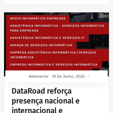
APOIO INFORMÁTICO EMPRESAS
ASSISTÊNCIA INFORMÁTICA - SERVIÇOS INFORMÁTICA
PARA EMPRESAS
ASSISTÊNCIA INFORMÁTICA E SERVIÇOS IT
AVENÇA DE SERVIÇOS INFORMÁTICA
EMPRESA ASSISTÊNCIA INFORMÁTICA | SERVIÇOS
INFORMÁTICA
EMPRESA INFORMATICA E SERVIÇOS INFORMÁTICA
INSTALAÇÃO DE REDES WIRELESS EMPRESAS
Webmaster
14 De Junho, 2026
INSTALAÇÃO REDES INFORMÁTICA WIRELESS
IT UNLIMITED - SERVIÇOS INFORMÁTICA
DataRoad reforça
MANUTENÇÃO INFORMÁTICA EMPRESAS
presença nacional e
PROJETOS CABLAGEM E REDES INFORMÁTICA
internacional e