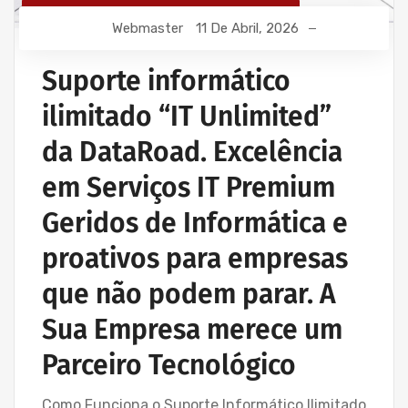
MANUTENÇÃO INFORMÁTICA EMPRESAS
Webmaster
11 De Abril, 2026
PROJETOS CABLAGEM E REDES INFORMÁTICA
PROJETOS REDES WIRELESS
Suporte informático
REDE ESTRUTURADA INFORMÁTICA
ilimitado “IT Unlimited”
SERVIÇOS INFORMÁTICA E ASSISTÊNCIA INFORMÁTICA
da DataRoad. Excelência
em Serviços IT Premium
Geridos de Informática e
proativos para empresas
que não podem parar. A
Sua Empresa merece um
Parceiro Tecnológico
Como Funciona o Suporte Informático Ilimitado