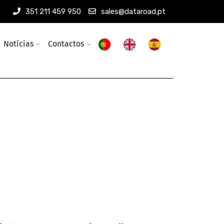
351 211 459 950
sales@dataroad.pt
Notícias
Contactos