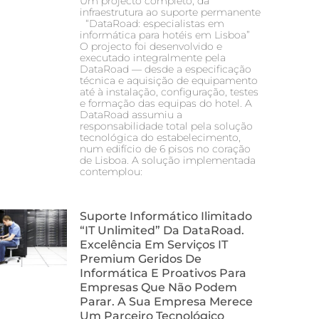
Um projecto completo, da
infraestrutura ao suporte permanente
“DataRoad: especialistas em
informática para hotéis em Lisboa”
O projecto foi desenvolvido e
executado integralmente pela
DataRoad — desde a especificação
técnica e aquisição de equipamento
até à instalação, configuração, testes
e formação das equipas do hotel. A
DataRoad assumiu a
responsabilidade total pela solução
tecnológica do estabelecimento,
num edifício de 6 pisos no coração
de Lisboa. A solução implementada
contemplou:
Suporte Informático Ilimitado
“IT Unlimited” Da DataRoad.
Excelência Em Serviços IT
Premium Geridos De
Informática E Proativos Para
Empresas Que Não Podem
Parar. A Sua Empresa Merece
Um Parceiro Tecnológico