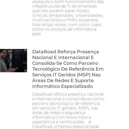
assegura o bom funcionamento das
infraestruturas de TI de empresas
que não podem parar: hotéis,
clínicas, embaixadas, universidades,
multinacionais e PMEs exigentes.
Este artigo reúne, num único lugar,
todos os serviços de informática
para
DataRoad Reforça Presença
Nacional E Internacional E
Consolida‑se Como Parceiro
Tecnológico De Referência Em
Serviços IT Geridos (MSP) Nas
Áreas De Redes E Suporte
Informático Especializado
DataRoad reforça presença nacional
e internacional e consolida‑se como
parceiro tecnológico de referência
em serviços IT geridos (MSP), nas
áreas de redes e segurança
informática com know-how e
experiência e certificações. A
DataRoad, empresa especializada