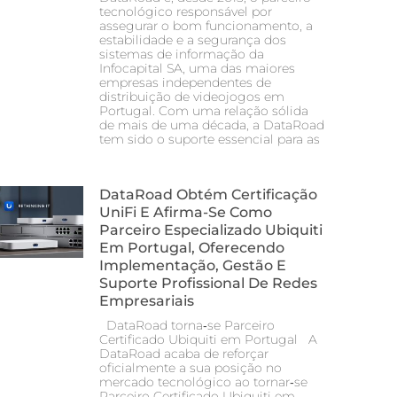
tecnológico responsável por
assegurar o bom funcionamento, a
estabilidade e a segurança dos
sistemas de informação da
Infocapital SA, uma das maiores
empresas independentes de
distribuição de videojogos em
Portugal. Com uma relação sólida
de mais de uma década, a DataRoad
tem sido o suporte essencial para as
DataRoad Obtém Certificação
UniFi E Afirma-Se Como
Parceiro Especializado Ubiquiti
Em Portugal, Oferecendo
Implementação, Gestão E
Suporte Profissional De Redes
Empresariais
DataRoad torna‑se Parceiro
Certificado Ubiquiti em Portugal A
DataRoad acaba de reforçar
oficialmente a sua posição no
mercado tecnológico ao tornar‑se
Parceiro Certificado Ubiquiti em