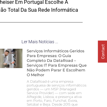
heiser Em Portugal Escolhe A
ão Total Da Sua Rede Informática
Ler Mais Notícias ...
Contact
Serviços Informáticos Geridos
Para Empresas: O Guia
Completo Da DataRoad –
Serviços IT Para Empresas Que
Não Podem Parar E Escolhem
O Melhor
A DataRoad é uma empresa
portuguesa de serviços informáticos
geridos — um MSP (Managed
Service Provider) — com sede em
Alfragide, Lisboa, e presença ativa
em Porto, Faro, Funchal, Évora,
Setúbal e Beja. Desde 2015 que