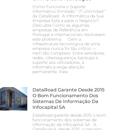
Como Funciona o Suporte
Informático Ilimitado ” IT Unlimited ”
da DataRoad A Informática da Sua
Empresa Está a parar o Negócio?
Descubra Como as algumas
empresas de Referência em
Portugal e internacionais resolveram
este problema. Gerir a
infraestrutura tecnológica de uma
empresa nunca foi tão crítico —
nem tão complexo. Entre servidores,
redes, cibersegurança, backups e
suporte aos utilizadores, a
informática exige atenção
permanente. Para
DataRoad Garante Desde 2015
O Bom Funcionamento Dos
Sistemas De Informação Da
Infocapital SA
DataRoad garante desde 2015 o bom
funcionamento dos sistemas de
informação da Infocapital SA A
DataRoad é, desde 2015, o parceiro