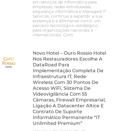
em serviços de informática para
empresas, redes estruturadas,
segurança informática e Managed IT
Services, continua a expandir a sua
presença e a afirmar‑se como um
parceiro tecnológico estratégico
para organizações nacionais e
internacionais. Com
Novo Hotel – Ouro Rossio Hotel
Nos Restauradores Escolhe A
DataRoad Para
Implementação Completa De
Infraestrutura IT, Rede
Wireless Com 30 Pontos De
Acesso WiFi, Sistema De
Videovigilância Com 55
Câmaras, Firewall Empresarial,
Ligação A Datacenter Altice E
Contrato De Suporte
Informático Permanente “IT
Unlimited Premium”