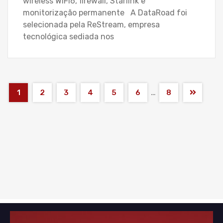
wireless WiFi6, firewall, Starlink e
monitorização permanente A DataRoad foi
selecionada pela ReStream, empresa
tecnológica sediada nos
…
1
2
3
4
5
6
8