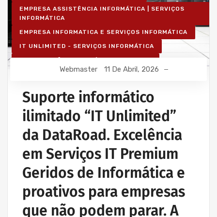
EMPRESA ASSISTÊNCIA INFORMÁTICA | SERVIÇOS
INFORMÁTICA
EMPRESA INFORMATICA E SERVIÇOS INFORMÁTICA
IT UNLIMITED - SERVIÇOS INFORMÁTICA
MANUTENÇÃO INFORMÁTICA EMPRESAS
Webmaster
11 De Abril, 2026
PROJETOS CABLAGEM E REDES INFORMÁTICA
PROJETOS REDES WIRELESS
Suporte informático
REDE ESTRUTURADA INFORMÁTICA
ilimitado “IT Unlimited”
SERVIÇOS INFORMÁTICA E ASSISTÊNCIA INFORMÁTICA
da DataRoad. Excelência
em Serviços IT Premium
Geridos de Informática e
proativos para empresas
que não podem parar. A