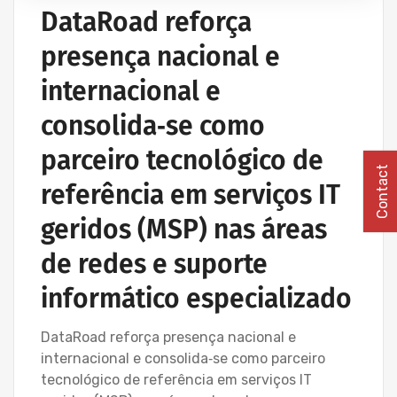
IT UNLIMITED - SERVIÇOS INFORMÁTICA
DataRoad reforça
MANUTENÇÃO INFORMÁTICA EMPRESAS
presença nacional e
PROJETOS CABLAGEM E REDES INFORMÁTICA
internacional e
consolida‑se como
parceiro tecnológico de
Contact
referência em serviços IT
geridos (MSP) nas áreas
de redes e suporte
informático especializado
DataRoad reforça presença nacional e
internacional e consolida‑se como parceiro
tecnológico de referência em serviços IT