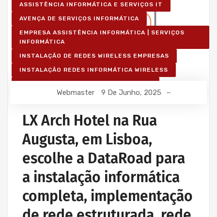
ASSISTÊNCIA INFORMÁTICA E SERVIÇOS IT
AVENÇA DE SERVIÇOS INFORMÁTICA
EMPRESA ASSISTÊNCIA INFORMÁTICA | SERVIÇOS
INFORMÁTICA
INSTALAÇÃO DE REDES WIRELESS EMPRESAS
INSTALAÇÃO REDES INFORMÁTICA WIRELESS
MANUTENÇÃO INFORMÁTICA EMPRESAS
Webmaster
9 De Junho, 2025
PROJETOS CABLAGEM E REDES INFORMÁTICA
PROJETOS REDES WIRELESS
LX Arch Hotel na Rua
REDE ESTRUTURADA INFORMÁTICA
Augusta, em Lisboa,
escolhe a DataRoad para
a instalação informática
completa, implementação
de rede estruturada, rede