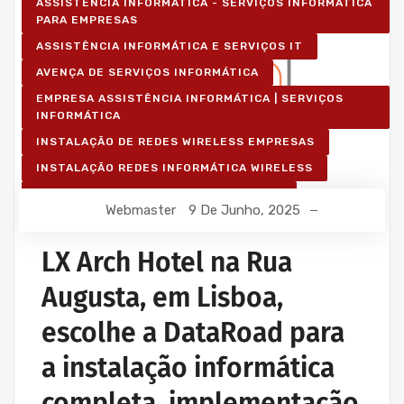
ASSISTÊNCIA INFORMÁTICA - SERVIÇOS INFORMÁTICA
PARA EMPRESAS
ASSISTÊNCIA INFORMÁTICA E SERVIÇOS IT
AVENÇA DE SERVIÇOS INFORMÁTICA
EMPRESA ASSISTÊNCIA INFORMÁTICA | SERVIÇOS
INFORMÁTICA
INSTALAÇÃO DE REDES WIRELESS EMPRESAS
INSTALAÇÃO REDES INFORMÁTICA WIRELESS
MANUTENÇÃO INFORMÁTICA EMPRESAS
Webmaster
9 De Junho, 2025
PROJETOS CABLAGEM E REDES INFORMÁTICA
PROJETOS REDES WIRELESS
LX Arch Hotel na Rua
REDE ESTRUTURADA INFORMÁTICA
Augusta, em Lisboa,
escolhe a DataRoad para
a instalação informática
completa, implementação