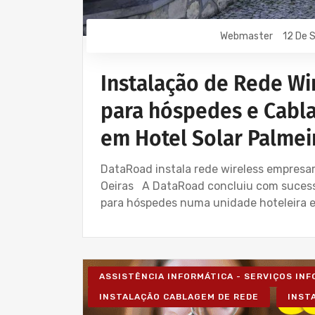
Webmaster
12 De 
Instalação de Rede Wir
para hóspedes e Cabl
em Hotel Solar Palmei
DataRoad instala rede wireless empresar
Oeiras A DataRoad concluiu com sucesso
para hóspedes numa unidade hoteleira e
ASSISTÊNCIA INFORMÁTICA - SERVIÇOS IN
INSTALAÇÃO CABLAGEM DE REDE
INST